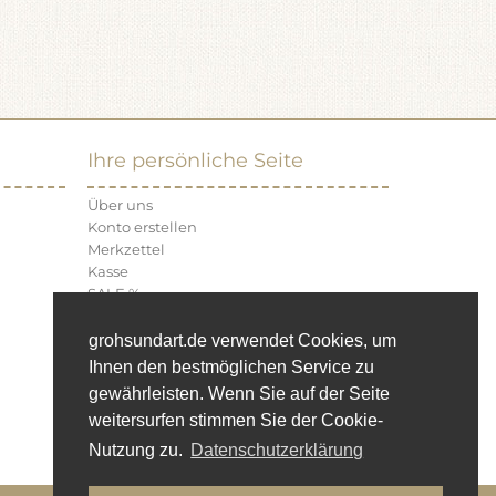
Ihre persönliche Seite
Über uns
Konto erstellen
Merkzettel
Kasse
SALE %
Neu Eingetroffen
grohsundart.de verwendet Cookies, um
Ihnen den bestmöglichen Service zu
gewährleisten. Wenn Sie auf der Seite
weitersurfen stimmen Sie der Cookie-
Nutzung zu.
Datenschutzerklärung