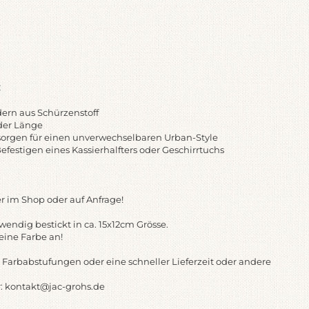
C
dern aus Schürzenstoff
 der Länge
 sorgen für einen unverwechselbaren Urban-Style
Befestigen eines Kassierhalfters oder Geschirrtuchs
r im Shop oder auf Anfrage!
endig bestickt in ca. 15x12cm Grösse.
eine Farbe an!
 Farbabstufungen oder eine schneller Lieferzeit oder andere
: kontakt@jac-grohs.de