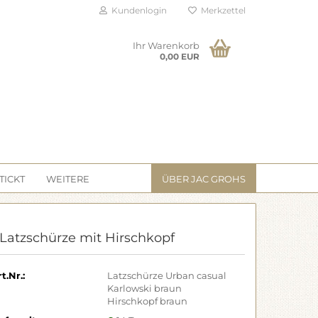
Kundenlogin
Merkzettel
Ihr Warenkorb
0,00 EUR
TICKT
WEITERE
ÜBER JAC GROHS
 Latzschürze mit Hirschkopf
t.Nr.:
Latzschürze Urban casual
Karlowski braun
Hirschkopf braun