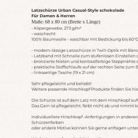
Latzschürze Urban Casual-Style schokolade
Für Damen & Herren
Maße: 68 x 80 cm (Breite x Länge)
- Köpergewebe, 273 g/m²
- waschecht
100% Baumwolle - waschbar mit Bestickung bis 60°
- modern-lässige Latzschürze in Twill-Optik mit Bän
- Latzband mit Schnalle zum stufenlosen Einstellen
- bronzierte Nieten und kontrastfarbige Steppnähte
- praktische Stoffschlaufe auf der rechten Seite zum 
- linksseitige Tasche (19 x 21 cm)
Sehr pflegeleicht und beliebt!
Weitere passende Hirschkopf Produkte finden Sie hie
Die Schürze ist auf dem Latz mit dem Hirschkopf aufw
Das Garn ist pflegeleicht, färbt nicht ab und nimmt k
Individuellere Hirschkopf -Anfertigungen in anderen
Schürzenfarben
oder andere Motive können Sie gerne anfragen unter