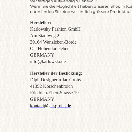
Wir fertigen aufwendig & liebevoll!
Wenn Sie die Möglichkeit haben unseren Shop in Ko
dann finden Sie eine wesentlich grössere Produktau
Hersteller:
Karlowsky Fashion GmbH
Am Stadtweg 2
39164 Wanzleben-Börde
OT Hohendodeleben
GERMANY
info@karlowski.de
Hersteller der
Bestickung:
Dipl. Designerin Jac Grohs
41352 Korschenbroich
Friedrich-Ebert-Strasse 19
GERMANY
kontakt@jac-grohs.de