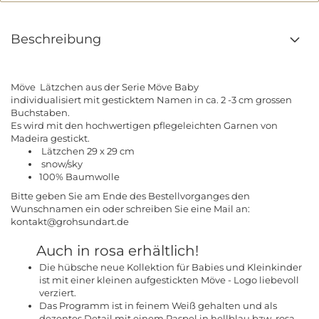
Beschreibung
Möve Lätzchen aus der Serie Möve Baby
individualisiert mit gesticktem Namen in ca. 2 -3 cm grossen
Buchstaben.
Es wird mit den hochwertigen pflegeleichten Garnen von
Madeira gestickt.
Lätzchen 29 x 29 cm
snow/sky
100% Baumwolle
Bitte geben Sie am Ende des Bestellvorganges den
Wunschnamen ein oder schreiben Sie eine Mail an:
kontakt@grohsundart.de
Auch in rosa erhältlich!
Die hübsche neue Kollektion für Babies und Kleinkinder
ist mit einer kleinen aufgestickten Möve - Logo liebevoll
verziert.
Das Programm ist in feinem Weiß gehalten und als
dezentes Detail mit einem Paspel in hellblau bzw. rosa