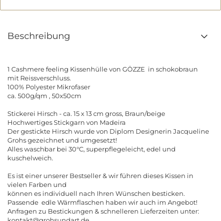
Beschreibung
1 Cashmere feeling Kissenhülle von GÖZZE in schokobraun
mit Reissverschluss.
100% Polyester Mikrofaser
ca. 500g/qm , 50x50cm
Stickerei Hirsch - ca. 15 x 13 cm gross, Braun/beige
Hochwertiges Stickgarn von Madeira
Der gestickte Hirsch wurde von Diplom Designerin Jacqueline
Grohs gezeichnet und umgesetzt!
Alles waschbar bei 30°C, superpflegeleicht, edel und
kuschelweich.
Es ist einer unserer Bestseller & wir führen dieses Kissen in
vielen Farben und
können es individuell nach Ihren Wünschen besticken.
Passende edle Wärmflaschen haben wir auch im Angebot!
Anfragen zu Bestickungen & schnelleren Lieferzeiten unter:
kontakt@grohsundart.de