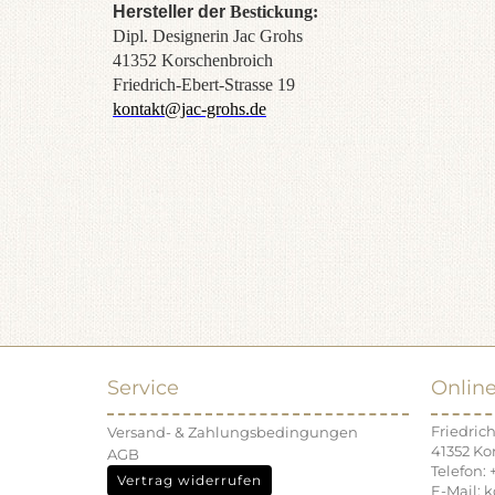
Hersteller der
Bestickung:
Dipl. Designerin Jac Grohs
41352 Korschenbroich
Friedrich-Ebert-Strasse 19
kontakt@jac-grohs.de
Service
Onlin
Friedrich
Versand- & Zahlungsbedingungen
41352 Ko
AGB
Telefon: 
Vertrag widerrufen
E-Mail: 