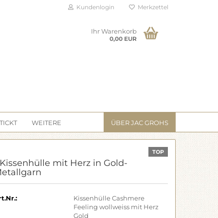
Kundenlogin
Merkzettel
Ihr Warenkorb
0,00 EUR
TICKT
WEITERE
ÜBER JAC GROHS
TOP
 Kissenhülle mit Herz in Gold-
etallgarn
t.Nr.:
Kissenhülle Cashmere
Feeling wollweiss mit Herz
Gold