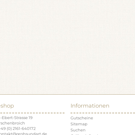
eshop
Informationen
-Ebert-Strasse 19
Gutscheine
rschenbroich
Sitemap
+49 (0) 2161-640172
Suchen
kontakt@grohsundart.de