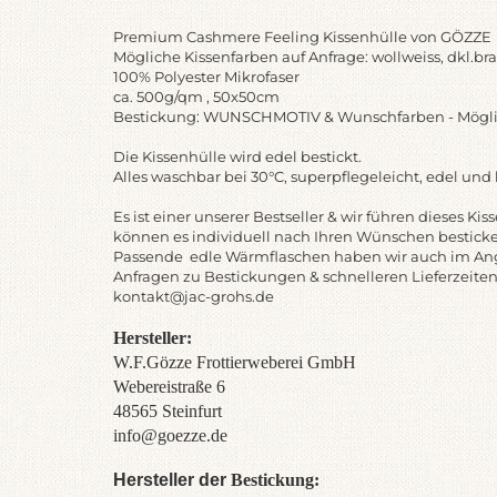
Premium Cashmere Feeling Kissenhülle von GÖZZE
Mögliche Kissenfarben auf Anfrage: wollweiss, dkl.bra
100% Polyester Mikrofaser
ca. 500g/qm , 50x50cm
Bestickung: WUNSCHMOTIV & Wunschfarben - Möglic
Die Kissenhülle wird edel bestickt.
Alles waschbar bei 30°C, superpflegeleicht, edel und
Es ist einer unserer Bestseller & wir führen dieses Ki
können es individuell nach Ihren Wünschen bestick
Passende edle Wärmflaschen haben wir auch im An
Anfragen zu Bestickungen & schnelleren Lieferzeiten
kontakt@jac-grohs.de
Hersteller:
W.F.Gözze Frottierweberei GmbH
Webereistraße 6
48565 Steinfurt
info@goezze.de
Hersteller der
Bestickung: