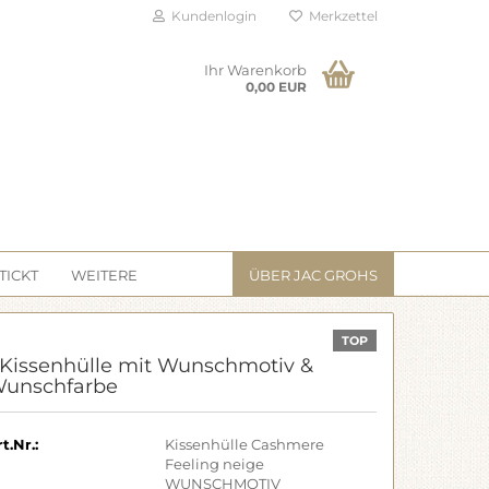
Kundenlogin
Merkzettel
Ihr Warenkorb
0,00 EUR
TICKT
WEITERE
ÜBER JAC GROHS
TOP
 Kissenhülle mit Wunschmotiv &
unschfarbe
t.Nr.:
Kissenhülle Cashmere
Feeling neige
WUNSCHMOTIV