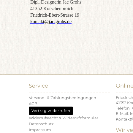
Dipl. Designerin Jac Grohs
41352 Korschenbroich
Friedrich-Ebert-Strasse 19
kontakt@jac-grohs.de
Service
Onlin
Friedrich
Versand- & Zahlungsbedingungen
41352 Ko
AGB
Telefon: 
Vertrag widerrufen
E-Mail: 
Widerrufsrecht & Widerrufsformular
Kontaktf
Datenschutz
Wir ve
Impressum