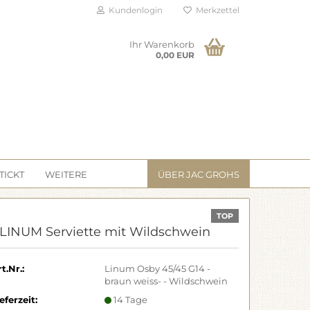
Kundenlogin
Merkzettel
Ihr Warenkorb
0,00 EUR
TICKT
WEITERE
ÜBER JAC GROHS
TOP
 LINUM Serviette mit Wildschwein
t.Nr.:
Linum Osby 45/45 G14 -
braun weiss- - Wildschwein
eferzeit:
14 Tage