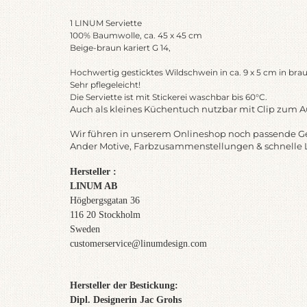
1 LINUM Serviette
100% Baumwolle,
ca. 45 x 45 cm
Beige-braun kariert G 14,
Hochwertig gesticktes Wildschwein in ca. 9 x 5 cm in bra
Sehr pflegeleicht!
Die Serviette ist mit Stickerei waschbar bis 60°C.
Auch als kleines Küchentuch nutzbar mit Clip zum 
Wir führen in unserem Onlineshop noch passende Ge
Ander Motive, Farbzusammenstellungen & schnelle Li
Hersteller
:
LINUM AB
Högbergsgatan 36
116 20 Stockholm
Sweden
customerservice@linumdesign.com
Hersteller der
Bestickung:
Dipl. Designerin Jac Grohs