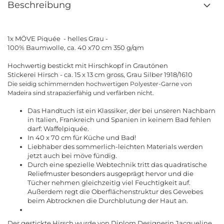
Beschreibung
1x MÖVE Piquée - helles Grau -
100% Baumwolle, ca. 40 x70 cm
350 g/qm
Hochwertig bestickt
mit Hirschkopf in Grautönen
Stickerei Hirsch - ca. 15 x 13 cm gross, Grau Silber 1918/1610
Die seidig schimmernden hochwertigen Polyester-Garne von
Madeira sind strapazierfähig und verfärben nicht.
Das Handtuch ist ein Klassiker, der bei unseren Nachbarn
in Italien, Frankreich und Spanien in keinem Bad fehlen
darf: Waffelpiquée.
In 40 x 70 cm für Küche und Bad!
Liebhaber des sommerlich-leichten Materials werden
jetzt auch bei möve fündig.
Durch eine spezielle Webtechnik tritt das quadratische
Reliefmuster besonders ausgeprägt hervor und die
Tücher nehmen gleichzeitig viel Feuchtigkeit auf.
Außerdem regt die Oberflächenstruktur des Gewebes
beim Abtrocknen die Durchblutung der Haut an.
Der gestickte Hirsch wurde von Diplom Designerin Jacqueline